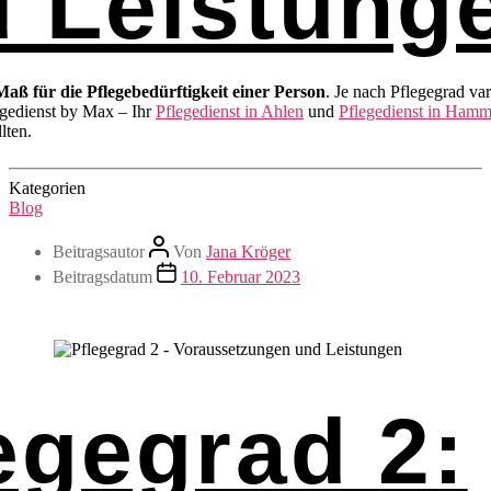
 Leistung
Maß für die Pflegebedürftigkeit einer Person
. Je nach Pflegegrad var
egedienst by Max – Ihr
Pflegedienst in Ahlen
und
Pflegedienst in Ham
lten.
Kategorien
Blog
Beitragsautor
Von
Jana Kröger
Beitragsdatum
10. Februar 2023
egegrad 2: