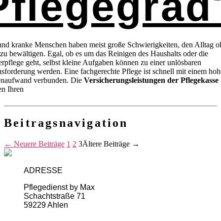
Pflegegrad
und kranke Menschen haben meist große Schwierigkeiten, den Alltag o
 zu bewältigen. Egal, ob es um das Reinigen des Haushalts oder die
rpflege geht, selbst kleine Aufgaben können zu einer unlösbaren
sforderung werden. Eine fachgerechte Pflege ist schnell mit einem ho
enaufwand verbunden. Die
Versicherungsleistungen der Pflegekasse
n Ihren
Beitragsnavigation
←
Neuere
Beiträge
1
2
3
Ältere
Beiträge
→
ADRESSE
Pflegedienst by Max
Schachtstraße 71
59229 Ahlen