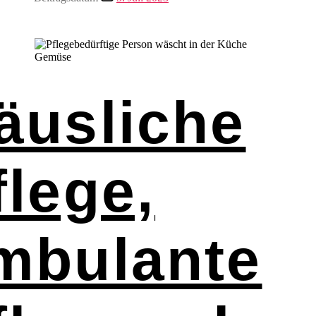
äusliche
flege,
mbulante