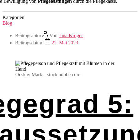
ie Bewilligung von
Pflegeleistungen
durch die Pflegekasse.
Kategorien
Blog
Beitragsautor
Von
Jana Kröger
Beitragsdatum
22. Mai 2023
Ocskay Mark – stock.adobe.com
egegrad 5:
raussetzun