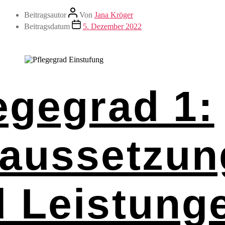
Beitragsautor
Von
Jana Kröger
Beitragsdatum
5. Dezember 2022
egegrad 1:
raussetzun
 Leistung