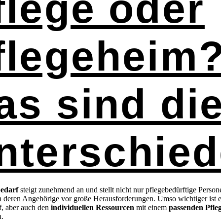
flege oder
flegeheim
as sind di
nterschied
bedarf
steigt zunehmend an und stellt nicht nur pflegebedürftige Person
h deren Angehörige vor große Herausforderungen. Umso wichtiger ist 
f, aber auch den
individuellen Ressourcen
mit einem
passenden Pfle
n.