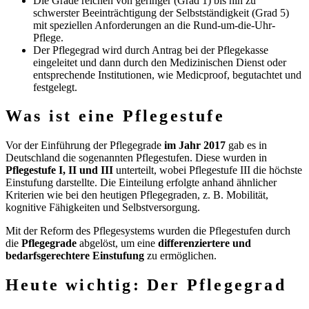
Die Grade reichen von geringer (Grad 1) bis hin zu
schwerster Beeinträchtigung der Selbstständigkeit (Grad 5)
mit speziellen Anforderungen an die Rund-um-die-Uhr-
Pflege.
Der Pflegegrad wird durch Antrag bei der Pflegekasse
eingeleitet und dann durch den Medizinischen Dienst oder
entsprechende Institutionen, wie Medicproof, begutachtet und
festgelegt.
Was ist eine Pflegestufe
Vor der Einführung der Pflegegrade
im Jahr 2017
gab es in
Deutschland die sogenannten Pflegestufen. Diese wurden in
Pflegestufe I, II und III
unterteilt, wobei Pflegestufe III die höchste
Einstufung darstellte. Die Einteilung erfolgte anhand ähnlicher
Kriterien wie bei den heutigen Pflegegraden, z. B. Mobilität,
kognitive Fähigkeiten und Selbstversorgung.
Mit der Reform des Pflegesystems wurden die Pflegestufen durch
die
Pflegegrade
abgelöst, um eine
differenziertere und
bedarfsgerechtere Einstufung
zu ermöglichen.
Heute wichtig: Der Pflegegrad