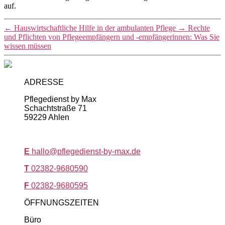
auf.
←
Hauswirtschaftliche Hilfe in der ambulanten Pflege
→
Rechte
und Pflichten von Pflegeempfängern und -empfängerinnen: Was Sie
wissen müssen
ADRESSE
Pflegedienst by Max
Schachtstraße 71
59229 Ahlen
E
hallo@pflegedienst-by-max.de
T
02382-9680590
F
02382-9680595
ÖFFNUNGSZEITEN
Büro